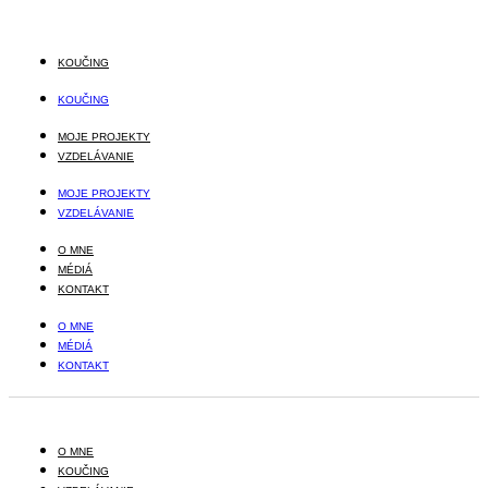
Skip
to
content
KOUČING
KOUČING
MOJE PROJEKTY
VZDELÁVANIE
MOJE PROJEKTY
VZDELÁVANIE
O MNE
MÉDIÁ
KONTAKT
O MNE
MÉDIÁ
KONTAKT
O MNE
KOUČING