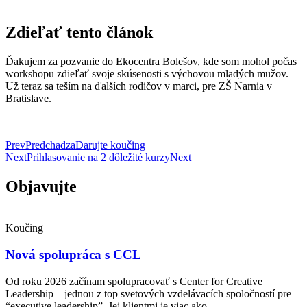
Zdieľať tento článok
Ďakujem za pozvanie do Ekocentra Bolešov, kde som mohol počas
workshopu zdieľať svoje skúsenosti s výchovou mladých mužov.
Už teraz sa teším na ďalších rodičov v marci, pre ZŠ Narnia v
Bratislave.
Prev
Predchadza
Darujte koučing
Next
Prihlasovanie na 2 dôležité kurzy
Next
Objavujte
Koučing
Nová spolupráca s CCL
Od roku 2026 začínam spolupracovať s Center for Creative
Leadership – jednou z top svetových vzdelávacích spoločností pre
“executive leadership”. Jej klientmi je viac ako