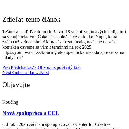
Zdieľať tento článok
Teším sa na ďalšie dobrodružstvo. 18 veľmi zaujímavých ľudí, ktorí
sa venujú mladým. Čaká nás spoločná cesta ku koučingu, ktorá
začína už v decembri. Ak by vás to zaujímalo, nechajte na seba
kontakt a ozveme sa vám s termínmi na rok 2025.
https://youthwatch.sk/koucing-ako-specificka-metoda-sprevadzania-
mladych-2/
Prev
Predchadza
Za Obzor, už po štvrtý krát
Next
Knihe sa darí…
Next
Objavujte
Koučing
Nová spolupráca s CCL
Od roku 2026 začínam spolupracovať s Center for Creative