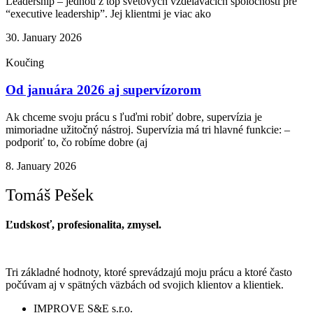
Leadership – jednou z top svetových vzdelávacích spoločností pre
“executive leadership”. Jej klientmi je viac ako
30. January 2026
Koučing
Od januára 2026 aj supervízorom
Ak chceme svoju prácu s ľuďmi robiť dobre, supervízia je
mimoriadne užitočný nástroj. Supervízia má tri hlavné funkcie: –
podporiť to, čo robíme dobre (aj
8. January 2026
Tomáš Pešek
Ľudskosť, profesionalita, zmysel.
Tri základné hodnoty, ktoré sprevádzajú moju prácu a ktoré často
počúvam aj v spätných väzbách od svojich klientov a klientiek.
IMPROVE S&E s.r.o.