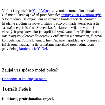
V rámci organizácie
YouthWatch
sa venujem tomu, čím aktuálne
žijú mladí ľudia aj aké sú prichádzajúce
trendy v ich životnom štýle
.
S touto témou sa objavujem na rôznych konferenciách. Zároveň
hľadáme a učíme sa nové prístupy v rozvoji mladej generácie a tie
sa snažíme prinášať na Slovensko. Niektoré rozvíjame v rámci
vlastných projektov, ako je napríklad využívanie LARP (life action
role play) vo výchove študentov k občianstvu a demokracii, či nová
kompetencia Future Literacy. Iné hľadáme napríklad aj v biznise či
iných organizáciách a tie prinášame napríklad prostredníctvom
pravidelnej
konferencie YoDel.
Zaujal vás spôsob mojej práce?
Dohodnite si koučing so mnou
Tomáš Pešek
Ľudskosť, profesionalita, zmysel.