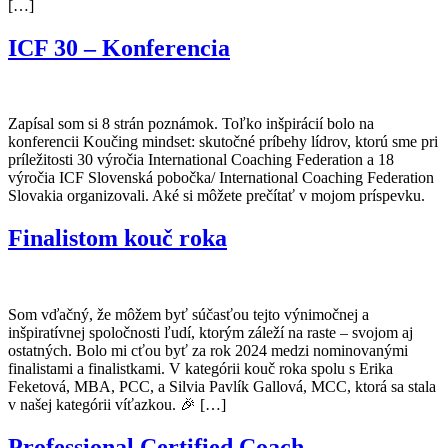
[…]
ICF 30 – Konferencia
Zapísal som si 8 strán poznámok. Toľko inšpirácií bolo na
konferencii Koučing mindset: skutočné príbehy lídrov, ktorú sme pri
príležitosti 30 výročia International Coaching Federation a 18
výročia ICF Slovenská pobočka/ International Coaching Federation
Slovakia organizovali. Aké si môžete prečítať v mojom príspevku.
Finalistom kouč roka
Som vďačný, že môžem byť súčasťou tejto výnimočnej a
inšpiratívnej spoločnosti ľudí, ktorým záleží na raste – svojom aj
ostatných. Bolo mi cťou byť za rok 2024 medzi nominovanými
finalistami a finalistkami. V kategórii kouč roka spolu s Erika
Feketová, MBA, PCC, a Silvia Pavlík Gallová, MCC, ktorá sa stala
v našej kategórii víťazkou. 🎉 […]
Professional Certified Coach