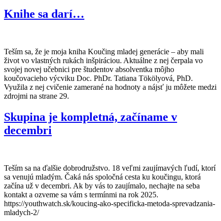
Knihe sa darí…
Teším sa, že je moja kniha Koučing mladej generácie – aby mali
život vo vlastných rukách inšpiráciou. Aktuálne z nej čerpala vo
svojej novej učebnici pre študentov absolventka môjho
koučovacieho výcviku Doc. PhDr. Tatiana Tökölyová, PhD.
Využila z nej cvičenie zamerané na hodnoty a nájsť ju môžete medzi
zdrojmi na strane 29.
Skupina je kompletná, začíname v
decembri
Teším sa na ďalšie dobrodružstvo. 18 veľmi zaujímavých ľudí, ktorí
sa venujú mladým. Čaká nás spoločná cesta ku koučingu, ktorá
začína už v decembri. Ak by vás to zaujímalo, nechajte na seba
kontakt a ozveme sa vám s termínmi na rok 2025.
https://youthwatch.sk/koucing-ako-specificka-metoda-sprevadzania-
mladych-2/