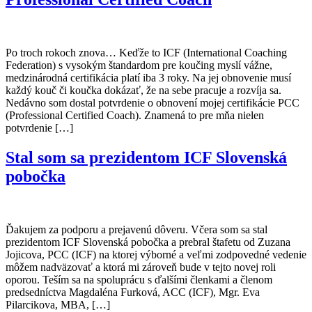
Po troch rokoch znova… Keďže to ICF (International Coaching
Federation) s vysokým štandardom pre koučing myslí vážne,
medzinárodná certifikácia platí iba 3 roky. Na jej obnovenie musí
každý kouč či koučka dokázať, že na sebe pracuje a rozvíja sa.
Nedávno som dostal potvrdenie o obnovení mojej certifikácie PCC
(Professional Certified Coach). Znamená to pre mňa nielen
potvrdenie […]
Stal som sa prezidentom ICF Slovenská
pobočka
Ďakujem za podporu a prejavenú dôveru. Včera som sa stal
prezidentom ICF Slovenská pobočka a prebral štafetu od Zuzana
Jojicova, PCC (ICF) na ktorej výborné a veľmi zodpovedné vedenie
môžem nadväzovať a ktorá mi zároveň bude v tejto novej roli
oporou. Teším sa na spoluprácu s ďalšími členkami a členom
predsedníctva Magdaléna Furková, ACC (ICF), Mgr. Eva
Pilarcikova, MBA, […]