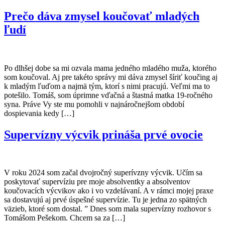
Prečo dáva zmysel koučovať mladých
ľudí
Po dlhšej dobe sa mi ozvala mama jedného mladého muža, ktorého
som koučoval. Aj pre takéto správy mi dáva zmysel šíriť koučing aj
k mladým ľuďom a najmä tým, ktorí s nimi pracujú. Veľmi ma to
potešilo. Tomáš, som úprimne vďačná a štastná matka 19-ročného
syna. Práve Vy ste mu pomohli v najnáročnejšom období
dospievania kedy […]
Supervízny výcvik prináša prvé ovocie
V roku 2024 som začal dvojročný superívzny výcvik. Učím sa
poskytovať supervíziu pre moje absolventky a absolventov
koučovacích výcvikov ako i vo vzdelávaní. A v rámci mojej praxe
sa dostavujú aj prvé úspešné supervízie. Tu je jedna zo spätných
väzieb, ktoré som dostal. ” Dnes som mala supervízny rozhovor s
Tomášom Pešekom. Chcem sa za […]