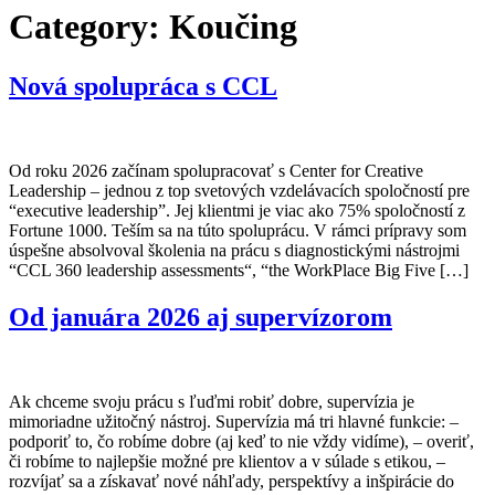
Category:
Koučing
Nová spolupráca s CCL
Od roku 2026 začínam spolupracovať s Center for Creative
Leadership – jednou z top svetových vzdelávacích spoločností pre
“executive leadership”. Jej klientmi je viac ako 75% spoločností z
Fortune 1000. Teším sa na túto spoluprácu. V rámci prípravy som
úspešne absolvoval školenia na prácu s diagnostickými nástrojmi
“CCL 360 leadership assessments“, “the WorkPlace Big Five […]
Od januára 2026 aj supervízorom
Ak chceme svoju prácu s ľuďmi robiť dobre, supervízia je
mimoriadne užitočný nástroj. Supervízia má tri hlavné funkcie: –
podporiť to, čo robíme dobre (aj keď to nie vždy vidíme), – overiť,
či robíme to najlepšie možné pre klientov a v súlade s etikou, –
rozvíjať sa a získavať nové náhľady, perspektívy a inšpirácie do