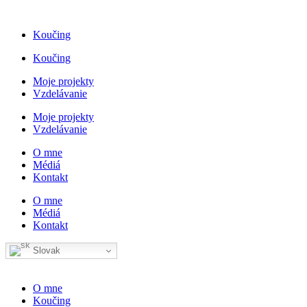
Skip
to
Koučing
content
Koučing
Moje projekty
Vzdelávanie
Moje projekty
Vzdelávanie
O mne
Médiá
Kontakt
O mne
Médiá
Kontakt
Slovak
O mne
Koučing